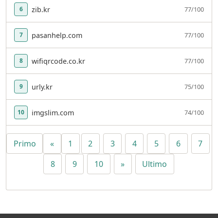
zib.kr
77/100
6
pasanhelp.com
77/100
7
wifiqrcode.co.kr
77/100
8
urly.kr
75/100
9
imgslim.com
74/100
10
Primo
«
1
2
3
4
5
6
7
8
9
10
»
Ultimo