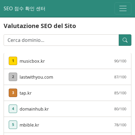
SEO 점수 확인 센터
Valutazione SEO del Sito
musicbox.kr
90/100
1
lastwithyou.com
87/100
2
tap.kr
85/100
3
domainhub.kr
80/100
4
mbible.kr
78/100
5